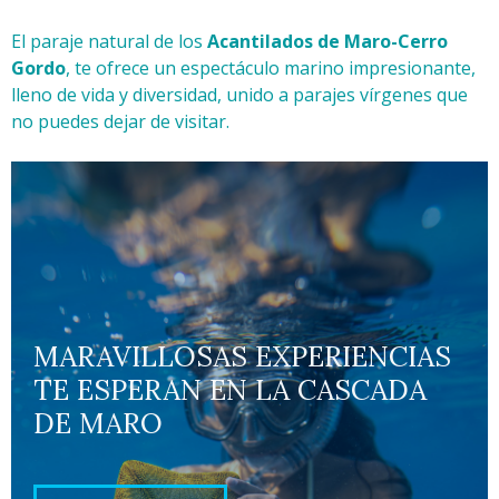
El paraje natural de los
Acantilados de Maro-Cerro
Gordo
, te ofrece un espectáculo marino impresionante,
lleno de vida y diversidad, unido a parajes vírgenes que
no puedes dejar de visitar.
MARAVILLOSAS EXPERIENCIAS
TE ESPERAN EN LA CASCADA
DE MARO