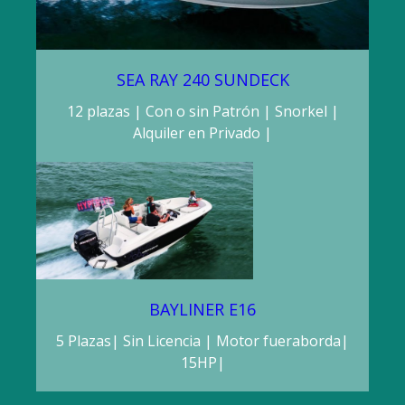
SEA RAY 240 SUNDECK
12 plazas | Con o sin Patrón | Snorkel |
Alquiler en Privado |
BAYLINER E16
5 Plazas| Sin Licencia | Motor fueraborda|
15HP|